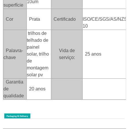
10um
superfície
Cor
Prata
Certificado
ISO/CE/SGS/AS/NZS/
10
trilhos de
telhado de
painel
Palavra-
Vida de
solar, trilho
25 anos
chave
serviço:
de
montagem
solar pv
Garantia
de
20 anos
qualidade