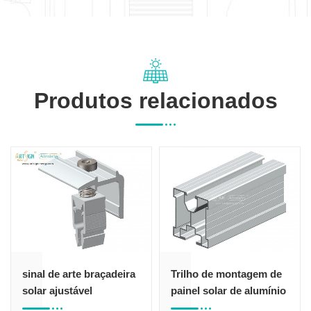
Produtos relacionados
de arte braçadeira
Trilho de montagem de
Trilho d
ajustável
painel solar de alumínio
painel s
anodizado SR06#
anodiza