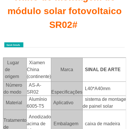
módulo solar fotovoltaico
SR02#
Lugar
Xiamen
de
China
Marca
SINAL DE ARTE
origem
(continente)
Número
AS-A-
L40*A40mm
do modo
SR02
Especificações
Alumínio
sistema de montagem
Material
Aplicativo
6005-T5
de painel solar
Anodizado
Tratamento
acima de
Embalagem
caixa de madeira
de