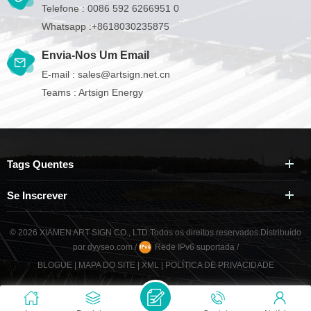
Telefone :
0086 592 6266951 0
Whatsapp :
+8618030235875
Envia-Nos Um Email
E-mail :
sales@artsign.net.cn
Teams :
Artsign Energy
Tags Quentes
Se Inscrever
© 2026 XIAMEN ART SIGN CO., LTD.Todos os direitos reservados.
Distribuído
por
dyyseo.com
/
Rede IPv6 suportada
/
BLOGUE
|
MAPA DO SITE
|
XML
|
POLÍTICA DE PRIVACIDADE