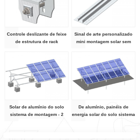
Controle deslizante de feixe
Sinal de arte personalizado
de estrutura de rack
mini montagem solar sem
fotovoltaico para montagem
trilho trilho AU 01 #
em solo solar de alumínio
Solar de alumínio do solo
De alumínio, painéis de
sistema de montagem - 2
energia solar do solo sistema
slots U feixe
de montagem - Retângulo
feixe