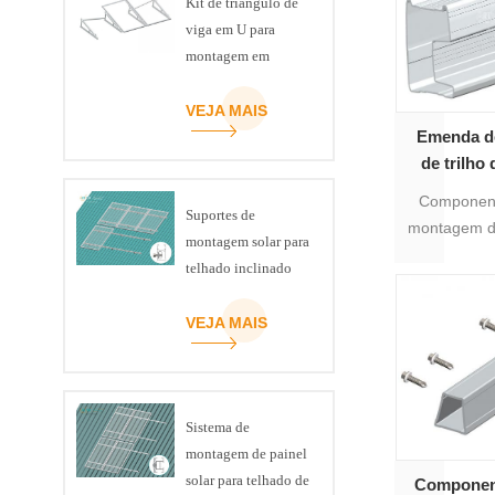
Kit de triângulo de
viga em U para
montagem em
telhado plano com
suporte fotovoltaico
VEJA MAIS
para painel solar
Emenda de
de trilho
montagem s
Component
Suportes de
montagem de
montagem solar para
solar fotov
telhado inclinado
trilho 18#
trilho d
VEJA MAIS
fotovoltaic
de 2 perfis
Sistema de
montagem de painel
solar para telhado de
Componen