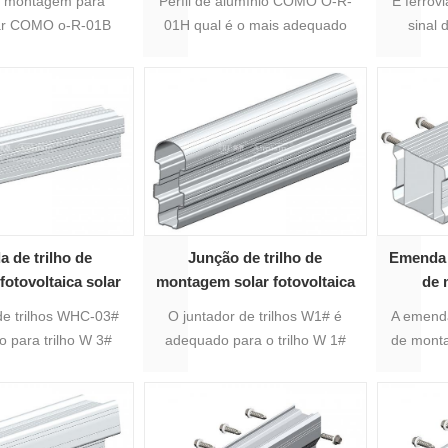
de montagem para
Perfil de alumínio COMO O-R-
E ferrov
lar COMO o-R-01B
01H qual é o mais adequado
sinal 
is adequado para o
para o painel solar da
COMO O
ar da montagem do
montagem do telhado,
nquanto tem vários
enquanto tem vários tamanho
erfil para a opção,
de perfil para a opção, de
diferente do trilho
tamanho diferente do trilho de
o é adequado para
alumínio é adequado para
es força pedido.
diferentes força pedido.
 de trilho de
Junção de trilho de
Emenda 
otovoltaica solar
montagem solar fotovoltaica
de 
o anodizado WHC-
de alumínio certificada TUV
de trilhos WHC-03#
O juntador de trilhos W1# é
A emenda
03#
W1 #
 para trilho W 3#
adequado para o trilho W 1#
de mont
ntador de 2 perfis
que é o juntador de 2 perfis
adequ
s de alumínio.
solares de alumínio.
solar fot
que é 
sol