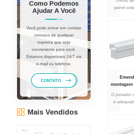
Trilhos 
Como Podemos
painel so
Ajudar A Você
qual é o ma
painel sol
Você pode entrar em contato
telhado, e
conosco de qualquer
tamanho de p
maneira que seja
de tamanho 
conveniente para você.
de alumíni
Estamos disponíveis 24/7 via
diferent
e-mail ou telefone.
Emenda
CONTATO
montagem f
de alumíni
O juntador 
é adequado
que é o ju
Mais Vendidos
solare