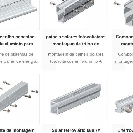
 trilho conector
painéis solares fotovoltaicos
Compone
 de alumínio para
montagem de trilho de
monta
olar fotovoltaica
alumínio emenda 16 #
energia
e de sistemas de
montagem de painéis solares
Compon
18#
Emen
 painel de energia
fotovoltaicos em alumínio A
montagem
oltaica A emenda de
junção de trilho 16# é
solar fo
 é adequada para o
adequada para o trilho de
trilho 
e montagem solar
montagem fotovoltaica solar
trilh
o 18#, que é a junta
16#, que é a junção de 2 perfis
fotovolta
 de alumínio solar.
de alumínio solar.
de 2 per
te de montagem
Solar ferroviário tala 7#
E ferro