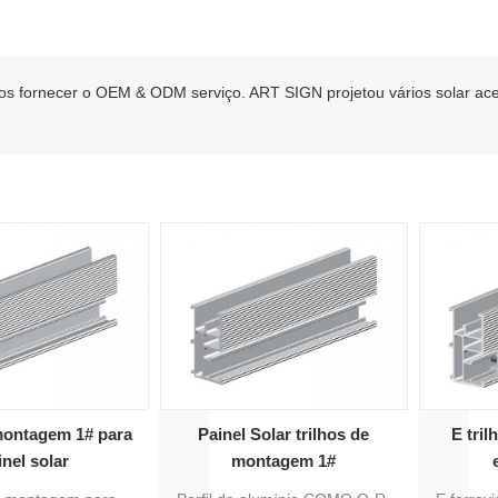
 fornecer o OEM & ODM serviço. ART SIGN projetou vários solar aces
montagem 1# para
Painel Solar trilhos de
E tri
inel solar
montagem 1#