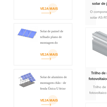
metal
solar de 
VEJA MAIS
solar de p
O compone
solar AS-R
trilho 
tratament
Solar de painel de
anodizado. 
telhado plano de
cortado
montagem do
comprim
sistema de
completo
inclinação ajustável
VEJA MAIS
parafusos
kit
Trilho de
Solar de alumínio de
fotovoltai
montagem chão - de
Trilho d
fenda Única U feixe
fotovoltaic
19, que é 
VEJA MAIS
montagem 