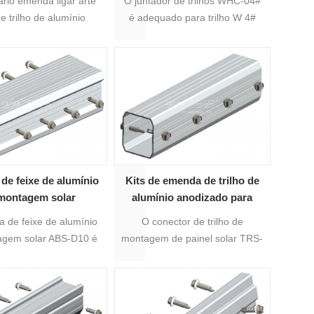
iário emenda ligar arte
O juntador de trilhos WHC-04#
montagem de alumínio solar
de trilho de alumínio
é adequado para trilho W 4#
WHC-04#
-R-01H,COMO O-R-
que é o juntador de 2 perfis
01B
solares de alumínio.
de feixe de alumínio
Kits de emenda de trilho de
montagem solar
alumínio anodizado para
montagem em painel solar
 de feixe de alumínio
O conector de trilho de
TRS-35B#
agem solar ABS-D10 é
montagem de painel solar TRS-
ada para montagem
35B# é usado para estender os
ovoltaica feixe de 10° ,
perfis AS-TRS-35B para o
a junção de 2 feixes
comprimento necessário. O
ares de alumínio.
material é alumínio anodizado