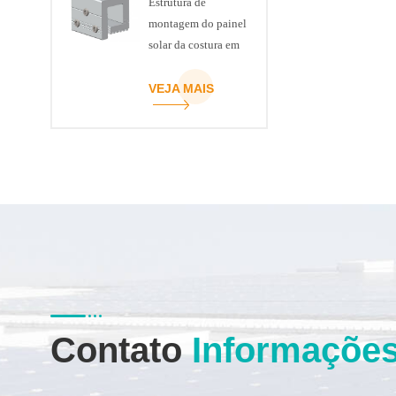
Estrutura de
montagem do painel
solar da costura em
pé
VEJA MAIS
Contato
Informaçõe