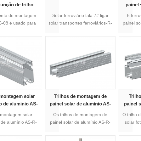
junção de trilho
painel
ainel fotovoltaico
nte de montagem
Solar ferroviário tala 7# ligar
E ferro
S-08 é usado para
solar transportes ferroviários-R-
painel s
de 08 feixes. O
07 H,COMO o-R-07B
ligar E t
o de superfície é
R-01
A cor é prata. Pré-
 com 300mm de
ento. Conjunto
 com 8 peças de
 autoperfurantes.
 montagem solar
Trilhos de montagem de
Trilh
co de alumínio AS-
painel solar de alumínio AS-
painel 
R-19
R-22
al
e montagem solar
Os trilhos de montagem de
O trilho
o de alumínio AS-R-
painel solar de alumínio AS-R-
solar fo
mais adequado para
22 são adequados para
AS-R-
no solo de painel
montagem em painel solar no
sistema 