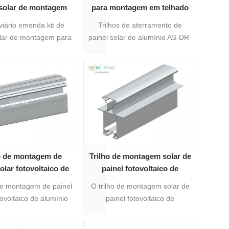
 solar de montagem
para montagem em telhado
trilho D de alumínio 6 #
viário emenda kit de
Trilhos de aterramento de
olar de montagem para
painel solar de alumínio AS-DR-
ransportes ferroviários-
06, que são mais adequados
H ,COMO o-R-01B
para montagem no solo de
painel solar, embora tenham
vários tamanhos de perfil para
opção, tamanhos diferentes de
trilho de alumínio são
adequados para diferentes
solicitações de resistência.
o de montagem de
Trilho de montagem solar de
solar fotovoltaico de
painel fotovoltaico de
umínio AS-R-23
aterramento de alumínio AS-
 de montagem de painel
O trilho de montagem solar de
R-35B
tovoltaico de alumínio
painel fotovoltaico de
23 é adequado para
aterramento de alumínio AS-R-
de montagem de painel
35B é adequado para sistema