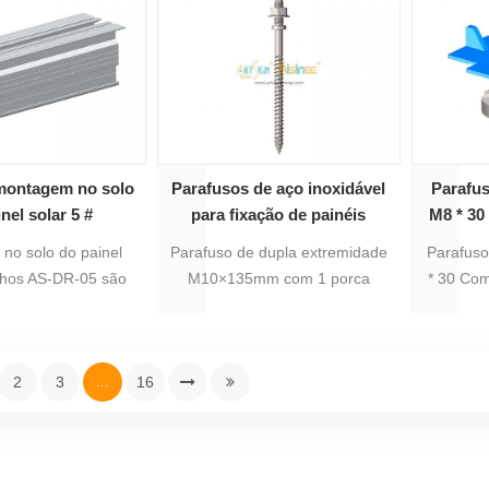
bora tenha vários
telhado e no solo, seu
 perfil para opção,
comprimento pode ser
ferentes de trilho
adaptado para diferentes
io são adequados
requisitos, o tratamento de
tes solicitações de
superfície é anodizado.
sistência.
 montagem no solo
Parafusos de aço inoxidável
Parafus
nel solar 5 #
para fixação de painéis
M8 * 30
solares | ART SIGN
co
no solo do painel
Parafuso de dupla extremidade
Parafuso
ilhos AS-DR-05 são
M10×135mm com 1 porca
* 30 Com
dequados para
flangeada e arruela de vedação
de plás
no solo do painel
EPDM correspondente. É
monta
ora tenham vários
utilizado principalmente em
usado na
2
3
...
16
 perfil para opção,
telhados metálicos com suporte
solar de
tamanhos de trilho
em L de alumínio.
solar P
io são adequados
tes solicitações de
sistência.