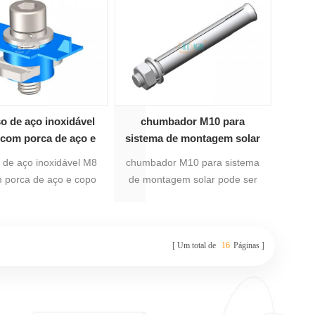
solar no solo.
de montagem de painel solar
no solo.
o de aço inoxidável
chumbador M10 para
 com porca de aço e
sistema de montagem solar
po de plástico
 de aço inoxidável M8
chumbador M10 para sistema
 porca de aço e copo
de montagem solar pode ser
tico para sistema de
usado em estrutura de rack
gem solar pode ser
solar de telhado plano e solar
 estrutura de racking
de solo pv montagem sistema.
Um total de
16
Páginas
 telhado plano e solar
V montagem Sistema.