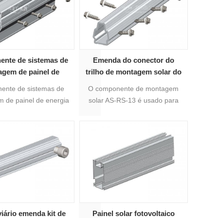
6005-T5, que garante a
conexão entre os trilhos com
firmeza.
nte de sistemas de
Emenda do conector do
gem de painel de
trilho de montagem solar do
 solar fotovoltaica
painel fotovoltaico de
ente de sistemas de
O componente de montagem
da de trilho 14#
alumínio
 de painel de energia
solar AS-RS-13 é usado para
tovoltaica A junção de
trilho de 13 feixes. O
14# é adequada para o
tratamento de superfície é
o de montagem solar
anodizado. A cor é prata. Pré-
ica 14#, que é a junção
cortado com 300mm de
fis de alumínio solar.
comprimento. Conjunto
completo com 8 peças de
parafusos autoperfurantes.
viário emenda kit de
Painel solar fotovoltaico