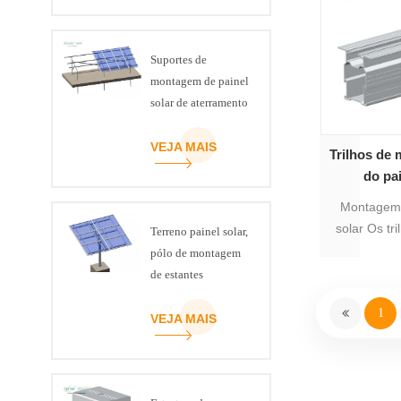
solar, em
tamanhos de
tamanhos di
Suportes de
de alumín
montagem de painel
para diferen
solar de aterramento
re
de aço de canal ART
SIGN C
VEJA MAIS
Trilhos de
do pai
Montagem 
solar Os tr
Terreno painel solar,
mais a
pólo de montagem
montagem 
de estantes
solar, emb
1
tamanhos de
VEJA MAIS
diferentes 
de alumín
para diferen
re