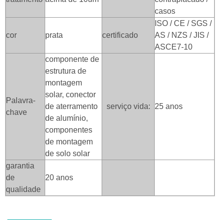
casos
ISO / CE / SGS /
cor
prata
certificado
AS / NZS / JIS /
ASCE7-10
componente de
estrutura de
montagem
solar, conector
Palavra-
de aterramento
serviço vida:
25 anos
chave
de alumínio,
componentes
de montagem
de solo solar
garantia
de
20 anos
qualidade